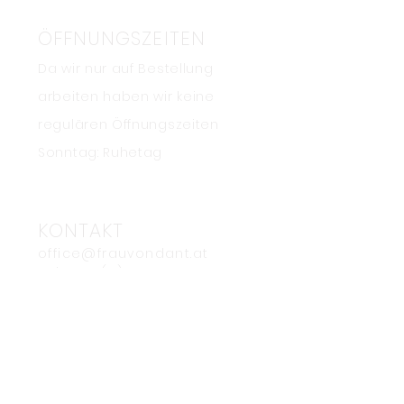
ÖFFNUNGSZEITEN
Da wir nur auf Bestellung
arbeiten haben wir keine
regulären Öffnungszeiten
Sonntag: Ruhetag
KONTAKT
office@frau
v
ondant.at
Tel.: +4
3
(0) 677 648 87 712
ADRESSE
Pet
ersgasse 31
8010 Graz