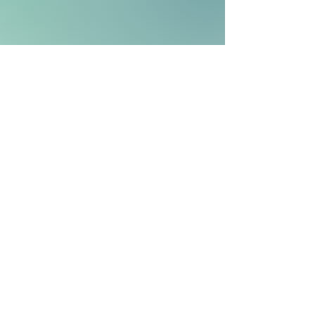
Laktosefrei?
Glutenfrei?
Vegan?
HIER ENTLANG
Kontaktiere uns doch!
Sende uns eine
unverbindliche Anfrage