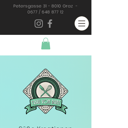
Petersgasse 31 - 8010 Graz -
0677 /
648 877 12